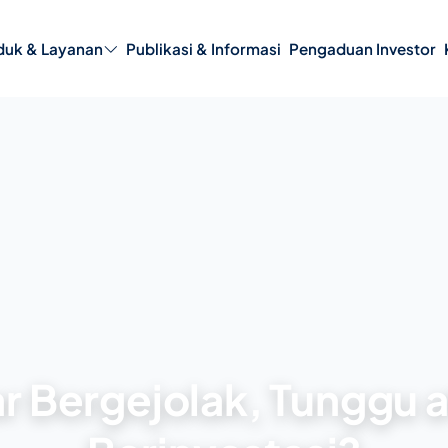
duk & Layanan
Publikasi & Informasi
Pengaduan Investor
ngelolaan Dana Institusi
Transaksi melalui APERD
aan
Penghargaan
Formulir Investasi
rusahaan
Tanggung Jawab Sosial
(CSR)
isasi
Stewardship & Keterlibatan
milikan
Investor
r Bergejolak, Tunggu 