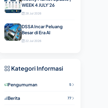
WEEK 4 JULY'26
28 Jul 2026
DSSA Incar Peluang
Besar di Era AI
22 Jul 2026
Kategori Informasi
Pengumuman
5
Berita
77