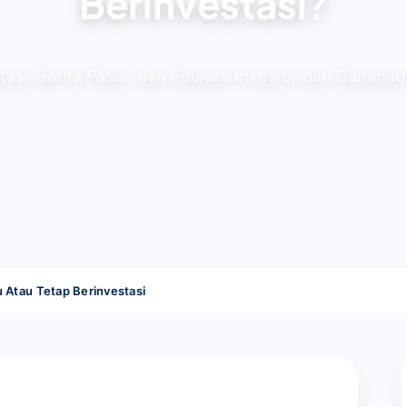
Berinvestasi?
estasi, Berita Pasar, dan Edukasi Investor dari Danap
 Atau Tetap Berinvestasi