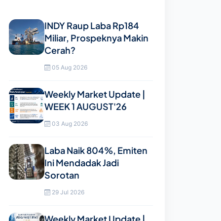
INDY Raup Laba Rp184
Miliar, Prospeknya Makin
Cerah?
05 Aug 2026
Weekly Market Update |
WEEK 1 AUGUST'26
03 Aug 2026
Laba Naik 804%, Emiten
Ini Mendadak Jadi
Sorotan
29 Jul 2026
Weekly Market Update |