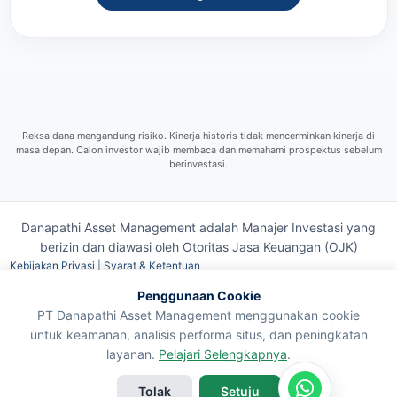
Reksa dana mengandung risiko. Kinerja historis tidak mencerminkan kinerja di
masa depan. Calon investor wajib membaca dan memahami prospektus sebelum
berinvestasi.
Danapathi Asset Management adalah Manajer Investasi yang
berizin dan diawasi oleh
Otoritas Jasa Keuangan (OJK)
Kebijakan Privasi
|
Syarat & Ketentuan
Penggunaan Cookie
© 2026
PT Danapathi Asset Management menggunakan cookie
Danapathi Asset Management
untuk keamanan, analisis performa situs, dan peningkatan
layanan.
Pelajari Selengkapnya
.
Tolak
Setuju