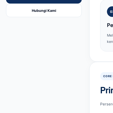
Hubungi Kami
0
Pe
Mel
ker
CORE 
Pri
Perser