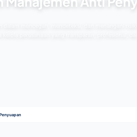
m Manajemen Anti Pen
 dalam mencegah, mendeteksi, dan menangani risik
 kelola perusahaan yang transparan, profesional, dan
 Penyuapan