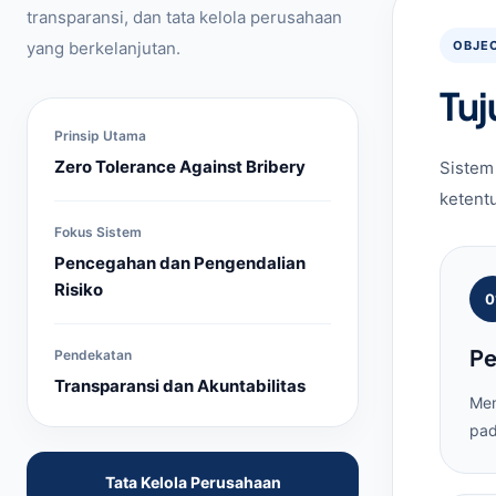
transparansi, dan tata kelola perusahaan
yang berkelanjutan.
OBJEC
Tu
Prinsip Utama
Zero Tolerance Against Bribery
Sistem
ketent
Fokus Sistem
Pencegahan dan Pengendalian
Risiko
0
Pe
Pendekatan
Transparansi dan Akuntabilitas
Men
pad
Tata Kelola Perusahaan