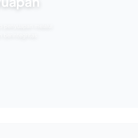
yuapan
o penyuapan melalui
 berintegritas.