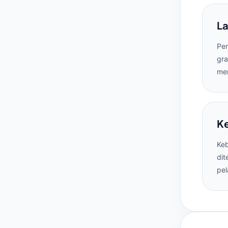
L
Per
gra
mem
Ke
Keb
di
pel