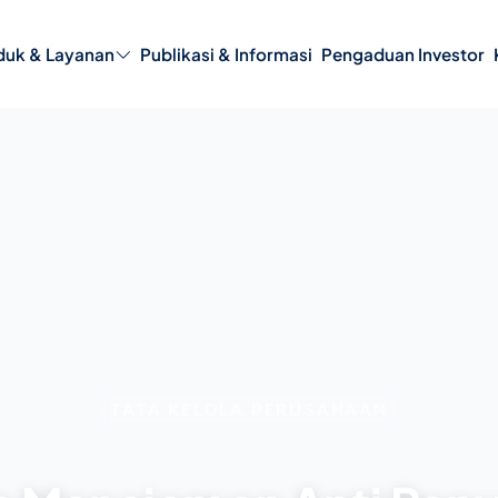
duk & Layanan
Publikasi & Informasi
Pengaduan Investor
ngelolaan Dana Institusi
Transaksi melalui APERD
aan
Penghargaan
Formulir Investasi
rusahaan
Tanggung Jawab Sosial
(CSR)
isasi
Stewardship & Keterlibatan
milikan
Investor
TATA KELOLA PERUSAHAAN