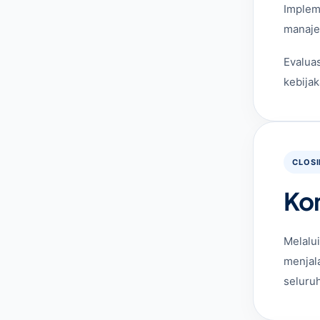
Implem
manaje
Evaluas
kebijak
CLOS
Ko
Melalu
menjal
seluru