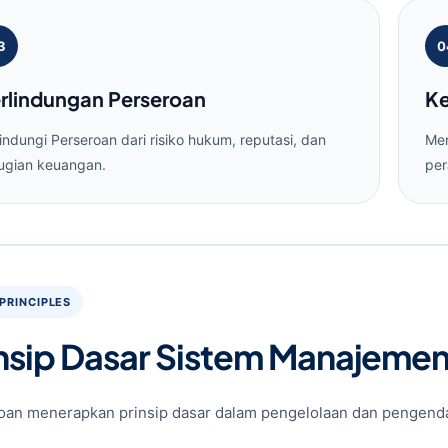
3
0
rlindungan Perseroan
Ke
indungi Perseroan dari risiko hukum, reputasi, dan
Mem
ugian keuangan.
per
PRINCIPLES
nsip Dasar Sistem Manajeme
oan menerapkan prinsip dasar dalam pengelolaan dan pengendal