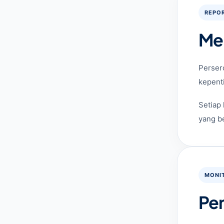
REPO
Me
Perser
kepent
Setiap 
yang b
MONIT
Pe