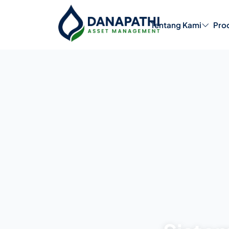
Tentang Kami
Pro
Produk Reksa Dana
Pe
Profil Perusah
Manajemen Pe
Struktur Organ
Struktur Kepe
Saham
Karier