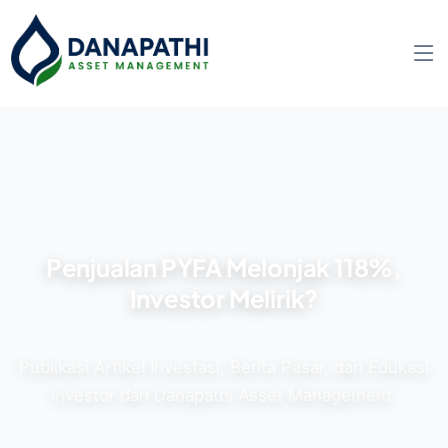
Penjualan PYFA Melonjak 118%,
Investor Melirik?
Publikasi Artikel Investasi, Berita Pasar, dan Edukasi
Investor dari Danapathi Asset Management.