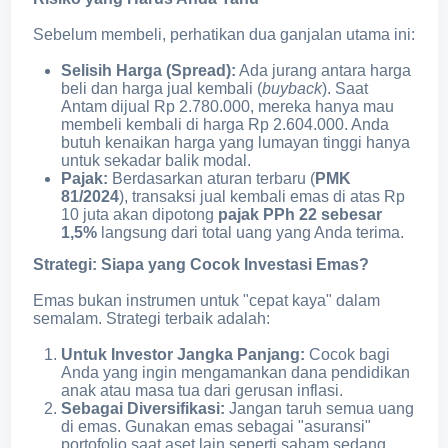
Sebelum membeli, perhatikan dua ganjalan utama ini:
Selisih Harga (Spread):
Ada jurang antara harga
beli dan harga jual kembali (
buyback
). Saat
Antam dijual Rp 2.780.000, mereka hanya mau
membeli kembali di harga Rp 2.604.000. Anda
butuh kenaikan harga yang lumayan tinggi hanya
untuk sekadar balik modal.
Pajak:
Berdasarkan aturan terbaru (
PMK
81/2024
), transaksi jual kembali emas di atas Rp
10 juta akan dipotong
pajak PPh 22 sebesar
1,5%
langsung dari total uang yang Anda terima.
Strategi: Siapa yang Cocok Investasi Emas?
Emas bukan instrumen untuk "cepat kaya" dalam
semalam. Strategi terbaik adalah:
Untuk Investor Jangka Panjang:
Cocok bagi
Anda yang ingin mengamankan dana pendidikan
anak atau masa tua dari gerusan inflasi.
Sebagai Diversifikasi:
Jangan taruh semua uang
di emas. Gunakan emas sebagai "asuransi"
portofolio saat aset lain seperti saham sedang