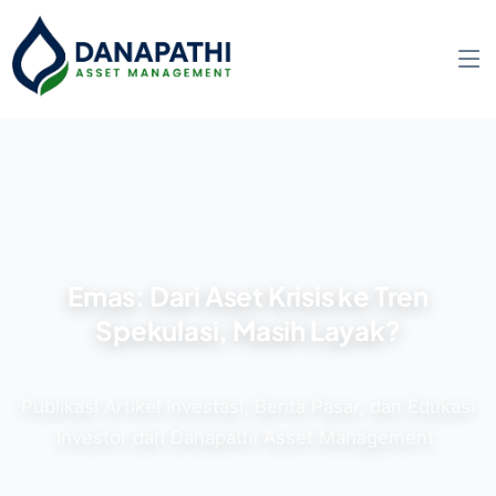
Emas: Dari Aset Krisis ke Tren
Spekulasi, Masih Layak?
Publikasi Artikel Investasi, Berita Pasar, dan Edukasi
Investor dari Danapathi Asset Management.