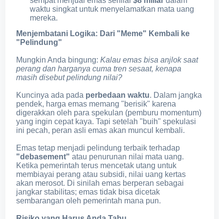
sempat menjual emas senilai
$8 miliar
dalam
waktu singkat untuk menyelamatkan mata uang
mereka.
Menjembatani Logika: Dari "Meme" Kembali ke
"Pelindung"
Mungkin Anda bingung:
Kalau emas bisa anjlok saat
perang dan harganya cuma tren sesaat, kenapa
masih disebut pelindung nilai?
Kuncinya ada pada
perbedaan waktu
. Dalam jangka
pendek, harga emas memang "berisik" karena
digerakkan oleh para spekulan (pemburu momentum)
yang ingin cepat kaya. Tapi setelah "buih" spekulasi
ini pecah, peran asli emas akan muncul kembali.
Emas tetap menjadi pelindung terbaik terhadap
"debasement"
atau penurunan nilai mata uang.
Ketika pemerintah terus mencetak utang untuk
membiayai perang atau subsidi, nilai uang kertas
akan merosot. Di sinilah emas berperan sebagai
jangkar stabilitas; emas tidak bisa dicetak
sembarangan oleh pemerintah mana pun.
Risiko yang Harus Anda Tahu