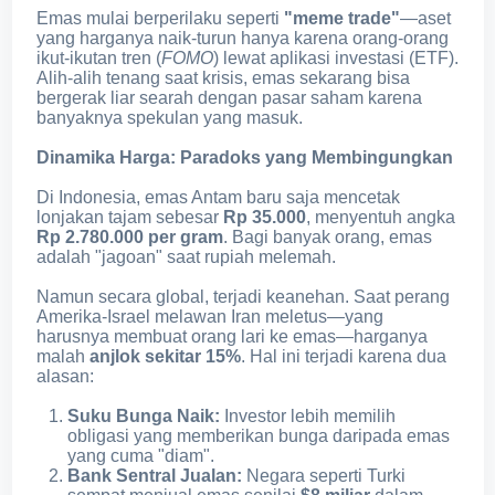
Emas mulai berperilaku seperti
"meme trade"
—aset
yang harganya naik-turun hanya karena orang-orang
ikut-ikutan tren (
FOMO
) lewat aplikasi investasi (ETF).
Alih-alih tenang saat krisis, emas sekarang bisa
bergerak liar searah dengan pasar saham karena
banyaknya spekulan yang masuk.
Dinamika Harga: Paradoks yang Membingungkan
Di Indonesia, emas Antam baru saja mencetak
lonjakan tajam sebesar
Rp 35.000
, menyentuh angka
Rp 2.780.000 per gram
. Bagi banyak orang, emas
adalah "jagoan" saat rupiah melemah.
Namun secara global, terjadi keanehan. Saat perang
Amerika-Israel melawan Iran meletus—yang
harusnya membuat orang lari ke emas—harganya
malah
anjlok sekitar 15%
. Hal ini terjadi karena dua
alasan:
Suku Bunga Naik:
Investor lebih memilih
obligasi yang memberikan bunga daripada emas
yang cuma "diam".
Bank Sentral Jualan:
Negara seperti Turki