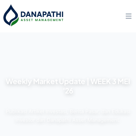
Weekly Market Update | WEEK 3 MEI
'26
Publikasi Artikel Investasi, Berita Pasar, dan Edukasi
Investor dari Danapathi Asset Management.