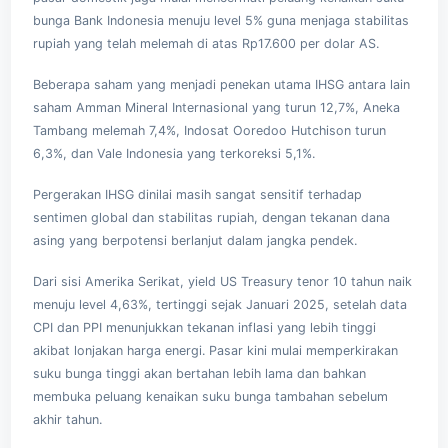
bunga
Bank Indonesia
menuju level 5% guna menjaga stabilitas
rupiah yang telah melemah di atas Rp17.600 per dolar AS.
Beberapa saham yang menjadi penekan utama IHSG antara lain
saham
Amman Mineral Internasional
yang turun 12,7%,
Aneka
Tambang
melemah 7,4%,
Indosat Ooredoo Hutchison
turun
6,3%, dan
Vale Indonesia
yang terkoreksi 5,1%.
Pergerakan IHSG dinilai masih sangat sensitif terhadap
sentimen global dan stabilitas rupiah, dengan tekanan dana
asing yang berpotensi berlanjut dalam jangka pendek.
Dari sisi Amerika Serikat, yield US Treasury tenor 10 tahun naik
menuju level 4,63%, tertinggi sejak Januari 2025, setelah data
CPI dan PPI menunjukkan tekanan inflasi yang lebih tinggi
akibat lonjakan harga energi. Pasar kini mulai memperkirakan
suku bunga tinggi akan bertahan lebih lama dan bahkan
membuka peluang kenaikan suku bunga tambahan sebelum
akhir tahun.