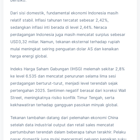
berisiko.
Dari sisi domestik, fundamental ekonomi Indonesia masih
relatif stabil. Inflasi tahunan tercatat sebesar 2,42%,
sedangkan inflasi inti berada di level 2,44%. Neraca
perdagangan Indonesia juga masih mencatat surplus sebesar
USD3,32 miliar. Namun, tekanan eksternal terhadap rupiah
mulai meningkat seiring penguatan dolar AS dan kenaikan
harga energi global.
Indeks Harga Saham Gabungan (IHSG) melemah sekitar 2,8%
ke level 6.535 dan mencatat penurunan selama lima sesi
perdagangan berturut-turut, menjadi level terendah sejak
pertengahan 2025. Sentimen negatif berasal dari koreksi Wall
Street, meningkatnya risiko konflik Timur Tengah, serta
kekhawatiran terhadap gangguan pasokan minyak global.
Tekanan tambahan datang dari pelemahan ekonomi China
setelah data industrial output dan retail sales mencatat
pertumbuhan terendah dalam beberapa tahun terakhir. Pelaku
pasar domestik juga mulai mencermati peluang kenaikan suku