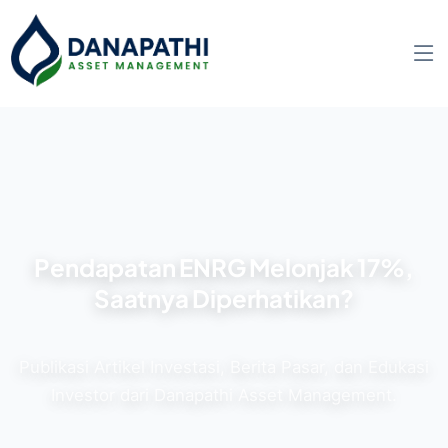
Pendapatan ENRG Melonjak 17%,
Saatnya Diperhatikan?
Publikasi Artikel Investasi, Berita Pasar, dan Edukasi
Investor dari Danapathi Asset Management.