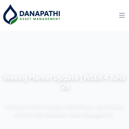
Weekly Market Update | WEEK 4 JUNE
'26
Publikasi Artikel Investasi, Berita Pasar, dan Edukasi
Investor dari Danapathi Asset Management.