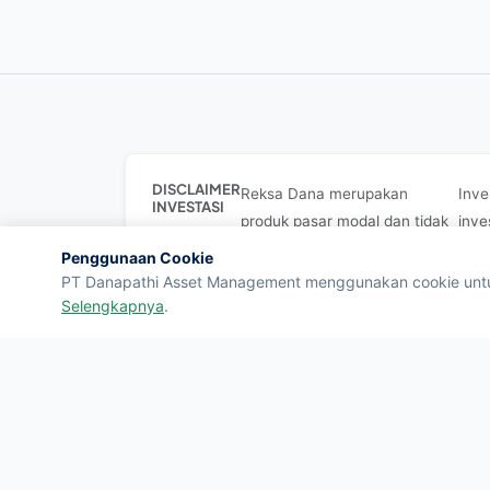
DISCLAIMER
Reksa Dana merupakan
Inve
INVESTASI
produk pasar modal dan tidak
inve
dijamin oleh pemerintah
dapa
Penggunaan Cookie
maupun lembaga penjamin
menc
PT Danapathi Asset Management menggunakan cookie untuk 
simpanan.
Selengkapnya
.
Danapathi Asset Management adalah Manajer Invest
(OJK)