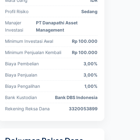
Mata Uang
IDR
Profil Risiko
Sedang
Manajer
PT Danapathi Asset
Investasi
Management
Minimum Investasi Awal
Rp 100.000
Minimum Penjualan Kembali
Rp 100.000
Biaya Pembelian
3,00%
Biaya Penjualan
3,00%
Biaya Pengalihan
1,00%
Bank Kustodian
Bank DBS Indonesia
Rekening Reksa Dana
3320053899