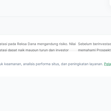
stasi pada Reksa Dana mengandung risiko. Nilai
Sebelum berinvestas
stasi dapat naik maupun turun dan investor
memahami Prospektus
t mengalami kerugian. Kinerja masa lalu tidak
dikelola oleh
Danapa
erminkan kinerja di masa yang akan datang.
Investasi yang terda
keamanan, analisis performa situs, dan peningkatan layanan.
Pela
(OJK).
asi yang berizin dan diawasi oleh
Otoritas Jasa Keuangan