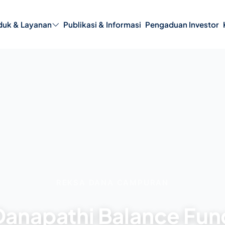
duk & Layanan
Publikasi & Informasi
Pengaduan Investor
ngelolaan Dana Institusi
Transaksi melalui APERD
aan
Penghargaan
Formulir Investasi
rusahaan
Tanggung Jawab Sosial
(CSR)
isasi
Stewardship & Keterlibatan
milikan
Investor
REKSA DANA CAMPURAN
Danapathi Balance Fun