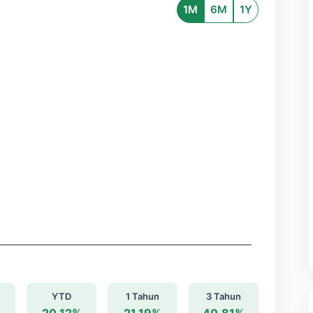
1M
6M
1Y
YTD
1 Tahun
3 Tahun