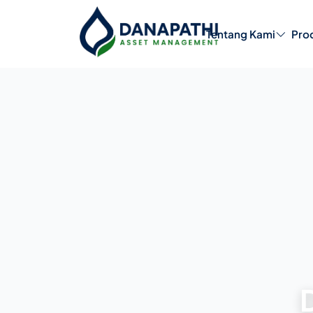
Tentang Kami
Pro
Produk Reksa Dana
Pe
Profil Perusah
Manajemen Pe
Struktur Organ
Struktur Kepe
Saham
Karier