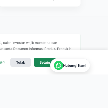
i, calon investor wajib membaca dan
 serta Dokumen Informasi Produk. Produk ini
thi Asset Management
selaku Manajer
ftar dan diawasi oleh Otoritas Jasa Keuangan
jari
Tolak
Setuju
Hubungi Kami
Kebijakan Privasi
|
Syarat & Ketentuan