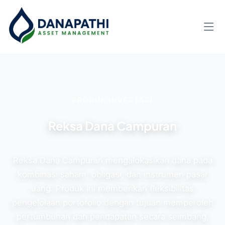
PRODUK INVESTASI
Reksa Dana Campuran
Reksa Dana Campuran mengalokasikan dana pada
kombinasi saham, obligasi, dan instrumen pasar
uang. Produk ini memberikan fleksibilitas
pengelolaan portofolio dengan tujuan memperoleh
pertumbuhan dan pendapatan secara seimbang,