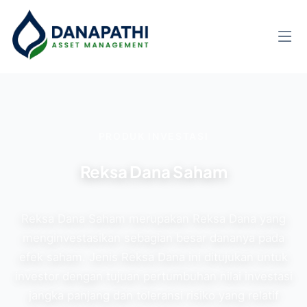
PRODUK INVESTASI
Reksa Dana Saham
Reksa Dana Saham merupakan Reksa Dana yang
menginvestasikan sebagian besar dananya pada
efek saham. Jenis Reksa Dana ini ditujukan untuk
investor dengan tujuan pertumbuhan nilai investasi
jangka panjang dan toleransi risiko yang relatif