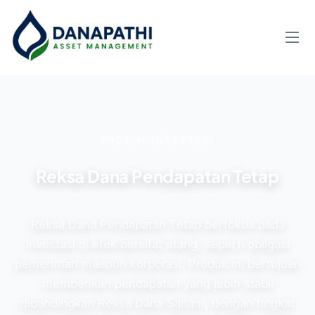
PRODUK INVESTASI
Reksa Dana Pendapatan Tetap
Reksa Dana Pendapatan Tetap berfokus pada
investasi di efek bersifat utang, seperti obligasi
pemerintah maupun korporasi. Produk ini bertujuan
memberikan pendapatan yang lebih stabil
dibandingkan Reksa Dana Saham, dengan tingkat