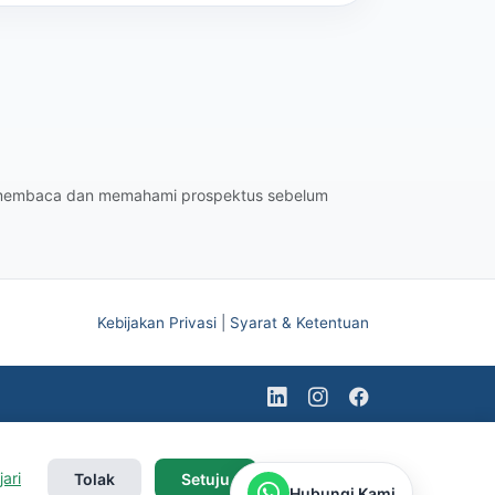
jib membaca dan memahami prospektus sebelum
Kebijakan Privasi
|
Syarat & Ketentuan
jari
Tolak
Setuju
Hubungi Kami