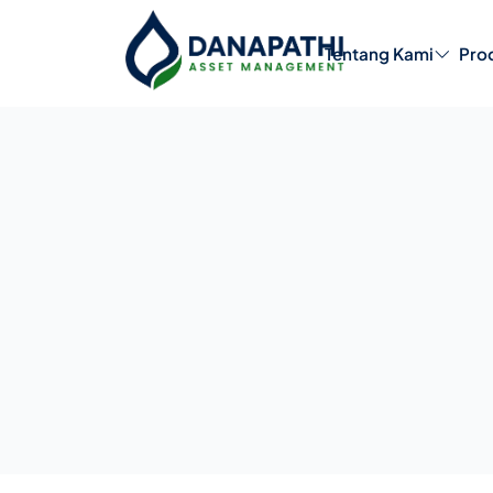
Tentang Kami
Pro
Produk Reksa Dana
Pe
Profil Perusah
Manajemen Pe
Struktur Organ
Struktur Kepe
Saham
Karier