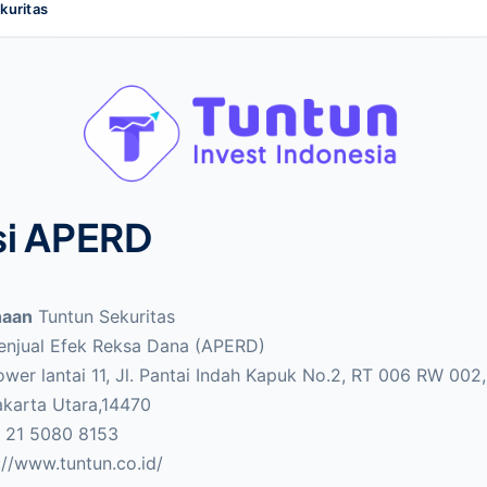
kuritas
si APERD
haan
Tuntun Sekuritas
enjual Efek Reksa Dana (APERD)
wer lantai 11, Jl. Pantai Indah Kapuk No.2, RT 006 RW 002
akarta Utara,14470
 21 5080 8153
://www.tuntun.co.id/