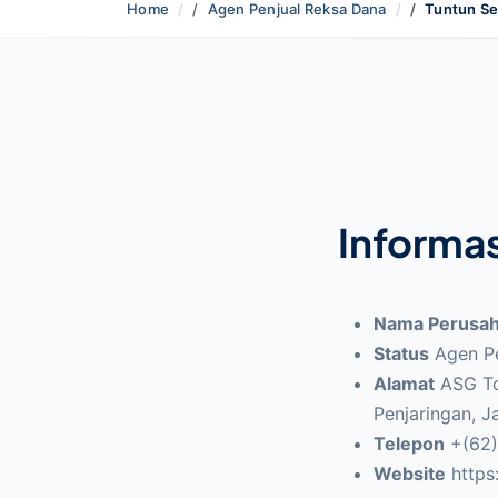
Home
Agen Penjual Reksa Dana
Tuntun Se
Informa
Nama Perusa
Status
Agen P
Alamat
ASG To
Penjaringan, J
Telepon
+(62)
Website
https