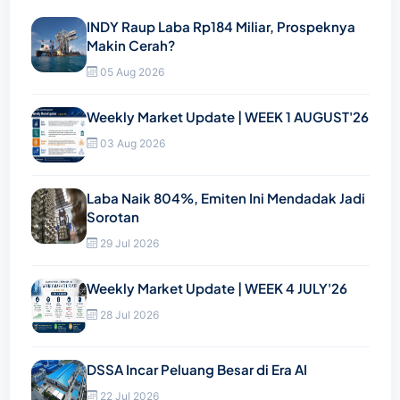
INDY Raup Laba Rp184 Miliar, Prospeknya
Makin Cerah?
05 Aug 2026
Weekly Market Update | WEEK 1 AUGUST'26
03 Aug 2026
Laba Naik 804%, Emiten Ini Mendadak Jadi
Sorotan
29 Jul 2026
Weekly Market Update | WEEK 4 JULY'26
28 Jul 2026
DSSA Incar Peluang Besar di Era AI
22 Jul 2026