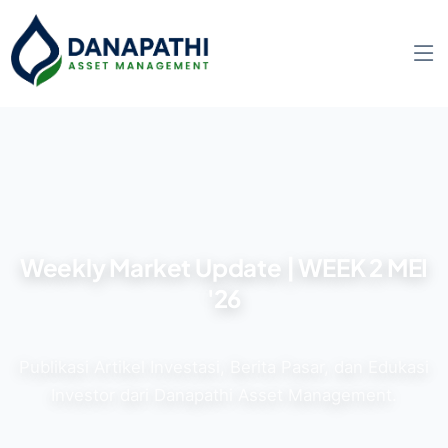
Weekly Market Update | WEEK 2 MEI
'26
Publikasi Artikel Investasi, Berita Pasar, dan Edukasi
Investor dari Danapathi Asset Management.