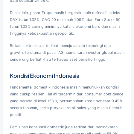
date sebesar 24.58%.
Di sisi lain, pasar Eropa masih bergerak lebih defensif. Indeks
DAX turun 1.32%, CAC 40 melemah 1.09%, dan Euro Stoxx 50
turun 1.02% seiring minimnya katalis ekonomi baru dan masih
tingginya ketidakpastian geopolitik.
Rotasi sektor mulai terlihat menuju saham teknologi dan
growth, terutama di pasar AS, sementara investor global masih
cenderung berhati-hati terhadap aset berisiko tinggi.
Kondisi Ekonomi Indonesia
Fundamental domestik Indonesia masih menunjukkan kondisi
yang cukup resilien. Hal ini tercermin dari consumer confidence
yang berada di level 123.0, pertumbuhan kredit sebesar 9.49%
secara tahunan, serta proyeksi retail sales yang masih tumbuh
positif.
Pemulihan konsumsi domestik juga terlihat dari peningkatan
penjualan kendaraan, dengan penjualan mobil tumbuh 55.0%